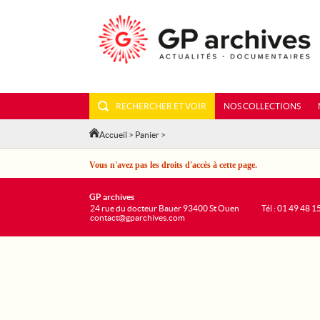
RECHERCHER ET VOIR
NOS COLLECTIONS
Accueil
>
Panier
>
Vous n'avez pas les droits d'accès à cette page.
GP archives
24 rue du docteur Bauer 93400 St Ouen
Tél : 01 49 48 1
contact@gparchives.com