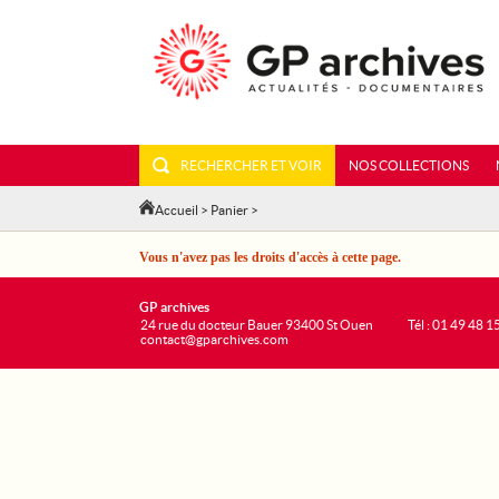
RECHERCHER ET VOIR
NOS COLLECTIONS
Accueil
>
Panier
>
Vous n'avez pas les droits d'accès à cette page.
GP archives
24 rue du docteur Bauer 93400 St Ouen
Tél : 01 49 48 1
contact@gparchives.com