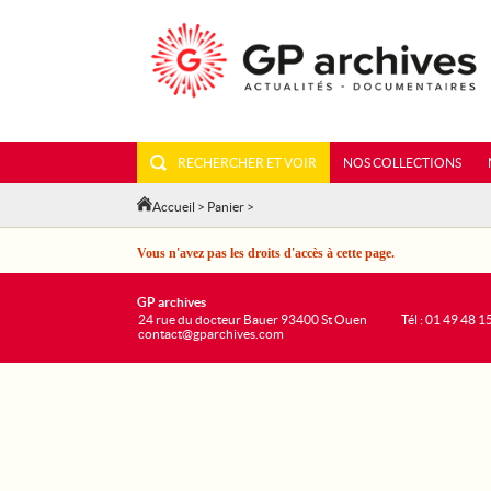
RECHERCHER ET VOIR
NOS COLLECTIONS
Accueil
>
Panier
>
Vous n'avez pas les droits d'accès à cette page.
GP archives
24 rue du docteur Bauer 93400 St Ouen
Tél : 01 49 48 1
contact@gparchives.com