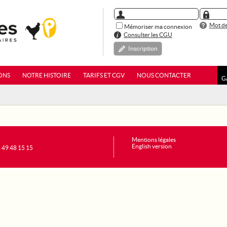
Mot de
Mémoriser ma connexion
Consulter les CGU
Inscription
ONS
NOTRE HISTOIRE
TARIFS ET CGV
NOUS CONTACTER
G
Mentions légales
English version
1 49 48 15 15