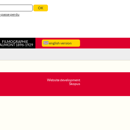
 passe perdu
FILMOGRAPHIE
english version
AUMONT 1896-1929
Website development
Skopus