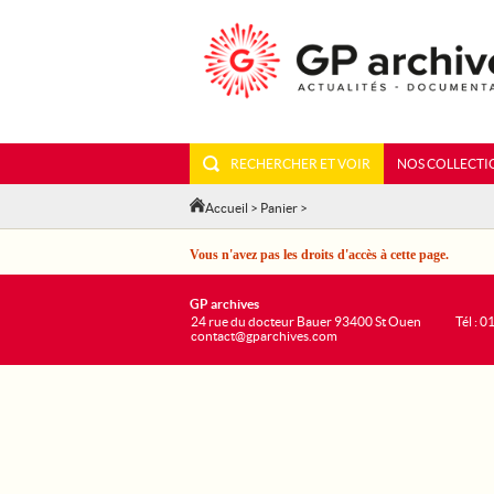
RECHERCHER ET VOIR
NOS COLLECTI
Accueil
>
Panier
>
Vous n'avez pas les droits d'accès à cette page.
GP archives
24 rue du docteur Bauer 93400 St Ouen
Tél : 0
contact@gparchives.com