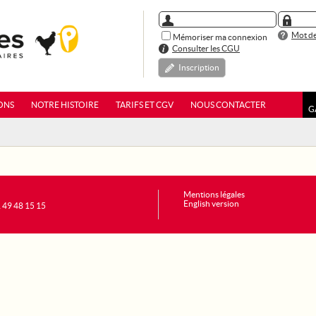
Mot de
Mémoriser ma connexion
Consulter les CGU
Inscription
ONS
NOTRE HISTOIRE
TARIFS ET CGV
NOUS CONTACTER
G
Mentions légales
English version
1 49 48 15 15