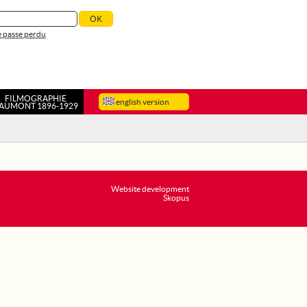
 passe perdu
FILMOGRAPHIE
english version
AUMONT 1896-1929
Website development
Skopus