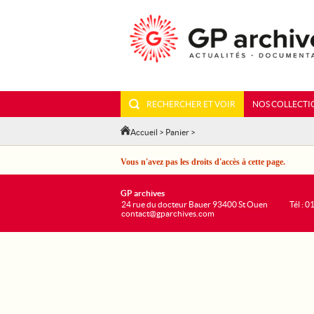
RECHERCHER ET VOIR
NOS COLLECTI
Accueil
>
Panier
>
Vous n'avez pas les droits d'accès à cette page.
GP archives
24 rue du docteur Bauer 93400 St Ouen
Tél : 0
contact@gparchives.com