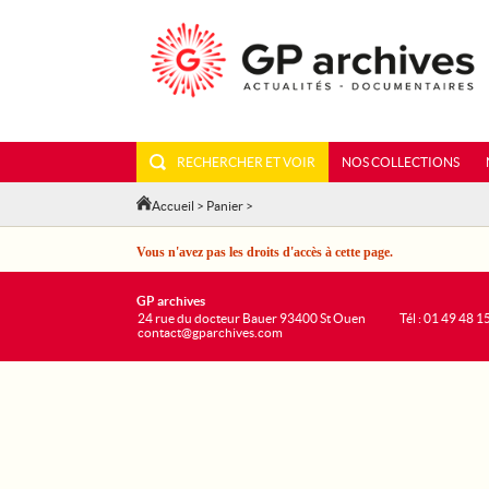
RECHERCHER ET VOIR
NOS COLLECTIONS
Accueil
>
Panier
>
Vous n'avez pas les droits d'accès à cette page.
GP archives
24 rue du docteur Bauer 93400 St Ouen
Tél : 01 49 48 1
contact@gparchives.com