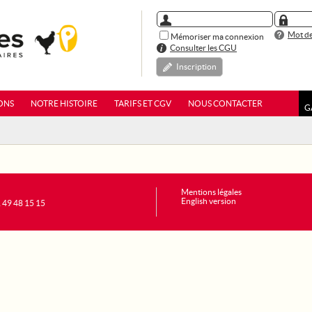
Mot de
Mémoriser ma connexion
Consulter les CGU
Inscription
ONS
NOTRE HISTOIRE
TARIFS ET CGV
NOUS CONTACTER
G
Mentions légales
English version
1 49 48 15 15