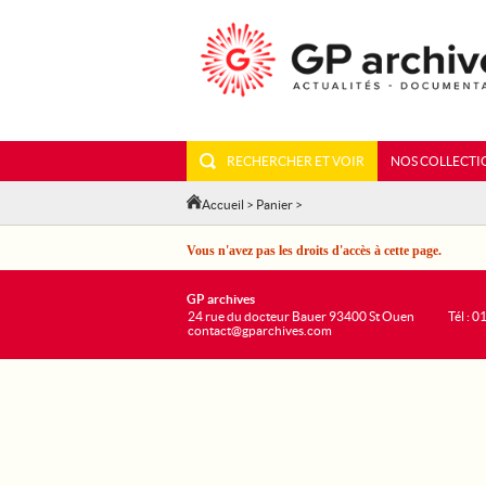
RECHERCHER ET VOIR
NOS COLLECTI
Accueil
>
Panier
>
Vous n'avez pas les droits d'accès à cette page.
GP archives
24 rue du docteur Bauer 93400 St Ouen
Tél : 0
contact@gparchives.com