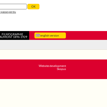
 passe perdu
FILMOGRAPHIE
english version
AUMONT 1896-1929
Website development
Skopus