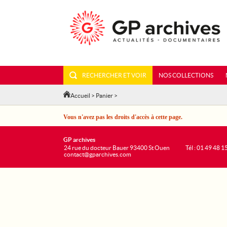
RECHERCHER ET VOIR
NOS COLLECTIONS
Accueil
>
Panier
>
Vous n'avez pas les droits d'accès à cette page.
GP archives
24 rue du docteur Bauer 93400 St Ouen
Tél : 01 49 48 1
contact@gparchives.com