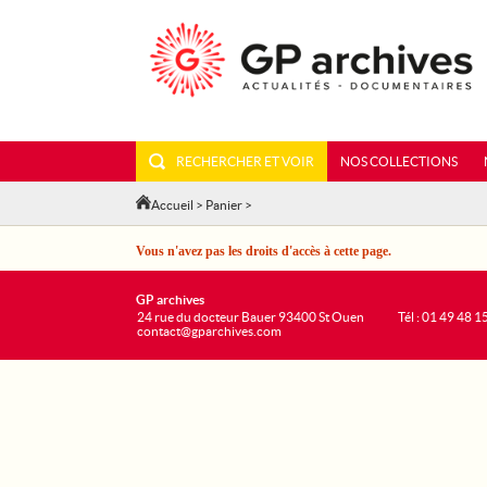
RECHERCHER ET VOIR
NOS COLLECTIONS
Accueil
>
Panier
>
Vous n'avez pas les droits d'accès à cette page.
GP archives
24 rue du docteur Bauer 93400 St Ouen
Tél : 01 49 48 1
contact@gparchives.com