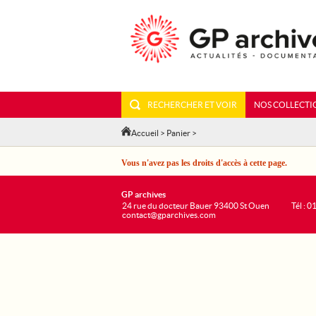
RECHERCHER ET VOIR
NOS COLLECTI
Accueil
>
Panier
>
Vous n'avez pas les droits d'accès à cette page.
GP archives
24 rue du docteur Bauer 93400 St Ouen
Tél : 0
contact@gparchives.com