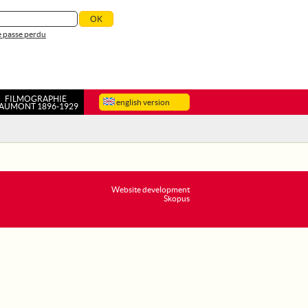
 passe perdu
FILMOGRAPHIE
english version
AUMONT 1896-1929
Website development
Skopus