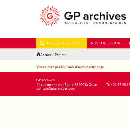
RECHERCHER ET VOIR
NOS COLLECTIONS
Accueil
>
Panier
>
Vous n'avez pas les droits d'accès à cette page.
GP archives
24 rue du docteur Bauer 93400 St Ouen
Tél : 01 49 48 1
contact@gparchives.com