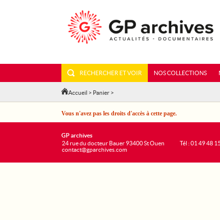
RECHERCHER ET VOIR
NOS COLLECTIONS
Accueil
>
Panier
>
Vous n'avez pas les droits d'accès à cette page.
GP archives
24 rue du docteur Bauer 93400 St Ouen
Tél : 01 49 48 1
contact@gparchives.com