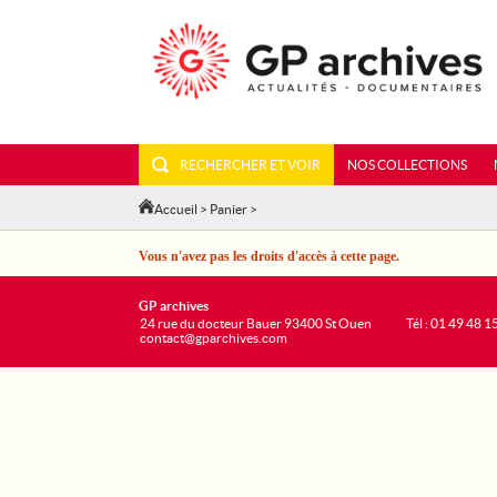
RECHERCHER ET VOIR
NOS COLLECTIONS
Accueil
>
Panier
>
Vous n'avez pas les droits d'accès à cette page.
GP archives
24 rue du docteur Bauer 93400 St Ouen
Tél : 01 49 48 1
contact@gparchives.com