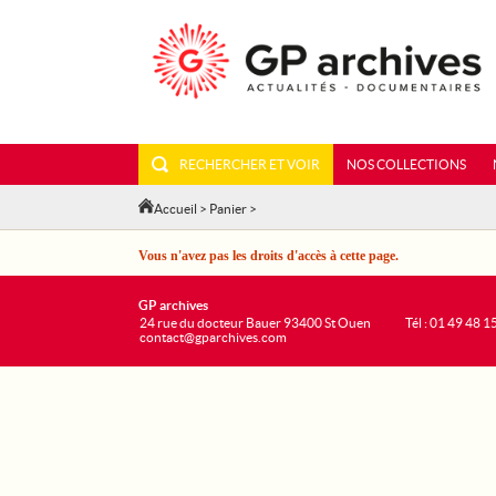
RECHERCHER ET VOIR
NOS COLLECTIONS
Accueil
>
Panier
>
Vous n'avez pas les droits d'accès à cette page.
GP archives
24 rue du docteur Bauer 93400 St Ouen
Tél : 01 49 48 1
contact@gparchives.com