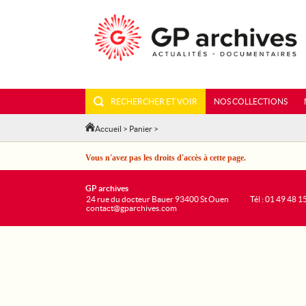
RECHERCHER ET VOIR
NOS COLLECTIONS
Accueil
>
Panier
>
Vous n'avez pas les droits d'accès à cette page.
GP archives
24 rue du docteur Bauer 93400 St Ouen
Tél : 01 49 48 1
contact@gparchives.com