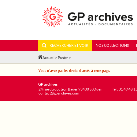
RECHERCHER ET VOIR
NOS COLLECTIONS
Accueil
>
Panier
>
Vous n'avez pas les droits d'accès à cette page.
GP archives
24 rue du docteur Bauer 93400 St Ouen
Tél : 01 49 48 1
contact@gparchives.com