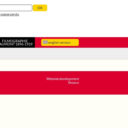
 passe perdu
FILMOGRAPHIE
english version
AUMONT 1896-1929
Website development
Skopus