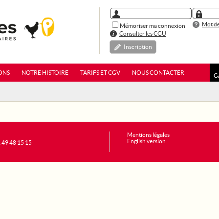
Mot de
Mémoriser ma connexion
Consulter les CGU
Inscription
ONS
NOTRE HISTOIRE
TARIFS ET CGV
NOUS CONTACTER
G
Mentions légales
English version
1 49 48 15 15