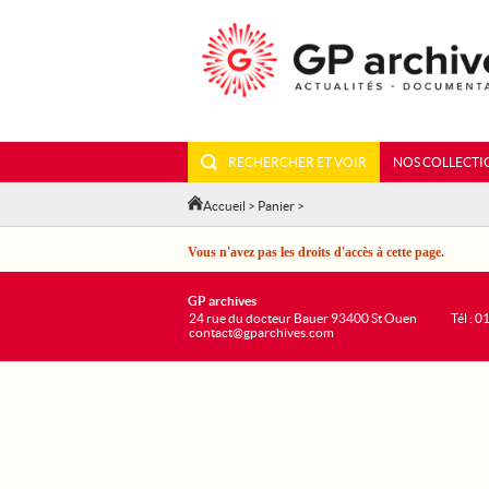
RECHERCHER ET VOIR
NOS COLLECTI
Accueil
>
Panier
>
Vous n'avez pas les droits d'accès à cette page.
GP archives
24 rue du docteur Bauer 93400 St Ouen
Tél : 0
contact@gparchives.com