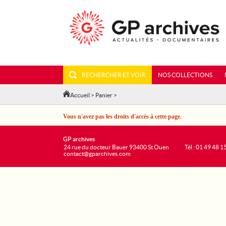
RECHERCHER ET VOIR
NOS COLLECTIONS
Accueil
>
Panier
>
Vous n'avez pas les droits d'accès à cette page.
GP archives
24 rue du docteur Bauer 93400 St Ouen
Tél : 01 49 48 1
contact@gparchives.com