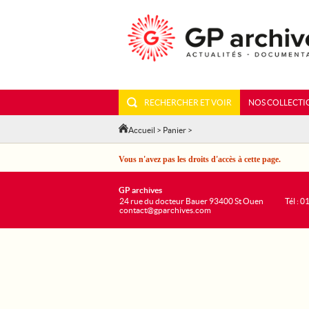
RECHERCHER ET VOIR
NOS COLLECTI
Accueil
>
Panier
>
Vous n'avez pas les droits d'accès à cette page.
GP archives
24 rue du docteur Bauer 93400 St Ouen
Tél : 0
contact@gparchives.com