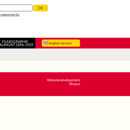
 passe perdu
FILMOGRAPHIE
english version
AUMONT 1896-1929
Website development
Skopus