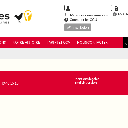
Mot de
Mémoriser ma connexion
Consulter les CGU
Inscription
ONS
NOTRE HISTOIRE
TARIFS ET CGV
NOUS CONTACTER
G
Mentions légales
English version
1 49 48 15 15