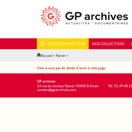
RECHERCHER ET VOIR
NOS COLLECTIONS
Accueil
>
Panier
>
Vous n'avez pas les droits d'accès à cette page.
GP archives
24 rue du docteur Bauer 93400 St Ouen
Tél : 01 49 48 1
contact@gparchives.com