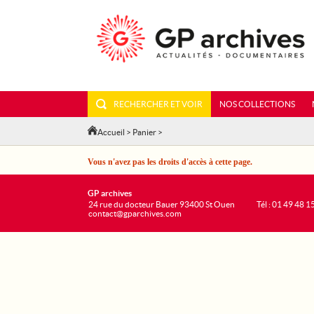
RECHERCHER ET VOIR
NOS COLLECTIONS
Accueil
>
Panier
>
Vous n'avez pas les droits d'accès à cette page.
GP archives
24 rue du docteur Bauer 93400 St Ouen
Tél : 01 49 48 1
contact@gparchives.com