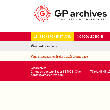
RECHERCHER ET VOIR
NOS COLLECTIONS
Accueil
>
Panier
>
Vous n'avez pas les droits d'accès à cette page.
GP archives
24 rue du docteur Bauer 93400 St Ouen
Tél : 01 49 48 1
contact@gparchives.com