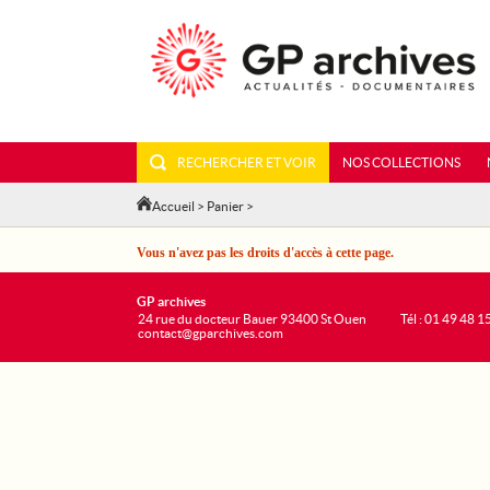
RECHERCHER ET VOIR
NOS COLLECTIONS
Accueil
>
Panier
>
Vous n'avez pas les droits d'accès à cette page.
GP archives
24 rue du docteur Bauer 93400 St Ouen
Tél : 01 49 48 1
contact@gparchives.com