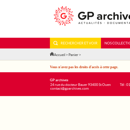
RECHERCHER ET VOIR
NOS COLLECTI
Accueil
>
Panier
>
Vous n'avez pas les droits d'accès à cette page.
GP archives
24 rue du docteur Bauer 93400 St Ouen
Tél : 0
contact@gparchives.com