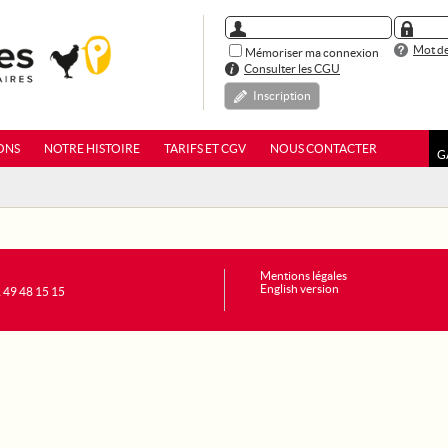
Mot de
Mémoriser ma connexion
Consulter les CGU
Inscription
ONS
NOTRE HISTOIRE
TARIFS ET CGV
NOUS CONTACTER
G
Mentions légales
English version
1 49 48 15 15