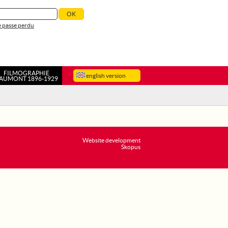
 passe perdu
FILMOGRAPHIE
english version
AUMONT 1896-1929
Website development
Skopus