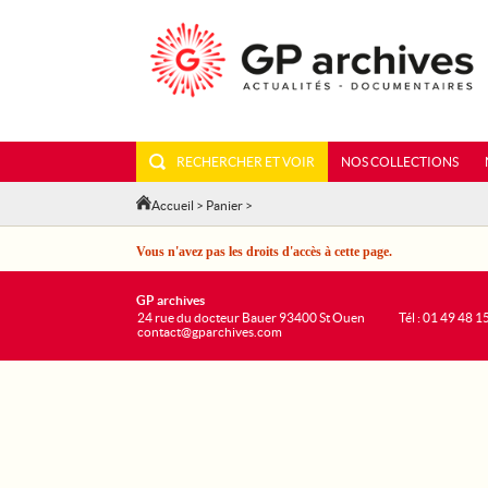
RECHERCHER ET VOIR
NOS COLLECTIONS
Accueil
>
Panier
>
Vous n'avez pas les droits d'accès à cette page.
GP archives
24 rue du docteur Bauer 93400 St Ouen
Tél : 01 49 48 1
contact@gparchives.com