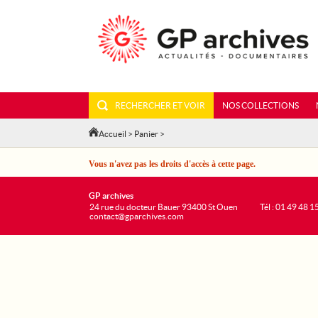
RECHERCHER ET VOIR
NOS COLLECTIONS
Accueil
>
Panier
>
Vous n'avez pas les droits d'accès à cette page.
GP archives
24 rue du docteur Bauer 93400 St Ouen
Tél : 01 49 48 1
contact@gparchives.com