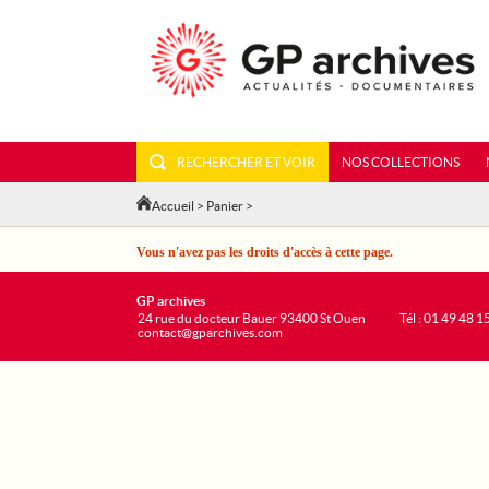
RECHERCHER ET VOIR
NOS COLLECTIONS
Accueil
>
Panier
>
Vous n'avez pas les droits d'accès à cette page.
GP archives
24 rue du docteur Bauer 93400 St Ouen
Tél : 01 49 48 1
contact@gparchives.com