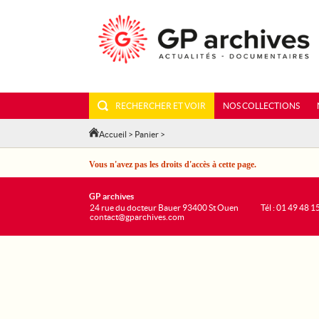
RECHERCHER ET VOIR
NOS COLLECTIONS
Accueil
>
Panier
>
Vous n'avez pas les droits d'accès à cette page.
GP archives
24 rue du docteur Bauer 93400 St Ouen
Tél : 01 49 48 1
contact@gparchives.com