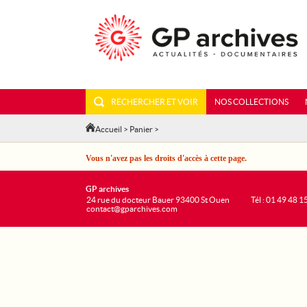
RECHERCHER ET VOIR
NOS COLLECTIONS
Accueil
>
Panier
>
Vous n'avez pas les droits d'accès à cette page.
GP archives
24 rue du docteur Bauer 93400 St Ouen
Tél : 01 49 48 1
contact@gparchives.com