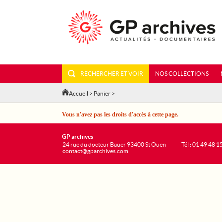
RECHERCHER ET VOIR
NOS COLLECTIONS
Accueil
>
Panier
>
Vous n'avez pas les droits d'accès à cette page.
GP archives
24 rue du docteur Bauer 93400 St Ouen
Tél : 01 49 48 1
contact@gparchives.com