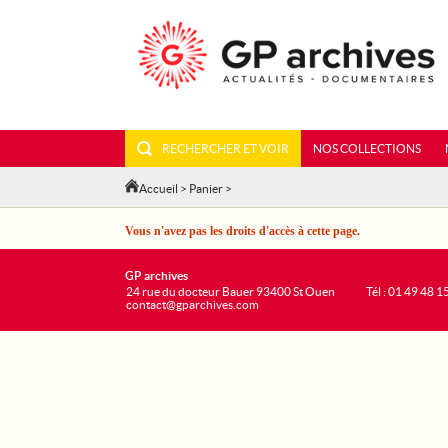
RECHERCHER ET VOIR
NOS COLLECTIONS
Accueil
>
Panier
>
Vous n'avez pas les droits d'accès à cette page.
GP archives
24 rue du docteur Bauer 93400 St Ouen
Tél : 01 49 48 1
contact@gparchives.com