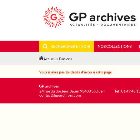
RECHERCHER ET VOIR
NOS COLLECTIONS
Accueil
>
Panier
>
Vous n'avez pas les droits d'accès à cette page.
GP archives
24 rue du docteur Bauer 93400 St Ouen
Tél : 01 49 48 1
contact@gparchives.com