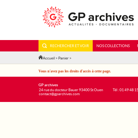
RECHERCHER ET VOIR
NOS COLLECTIONS
Accueil
>
Panier
>
Vous n'avez pas les droits d'accès à cette page.
GP archives
24 rue du docteur Bauer 93400 St Ouen
Tél : 01 49 48 1
contact@gparchives.com