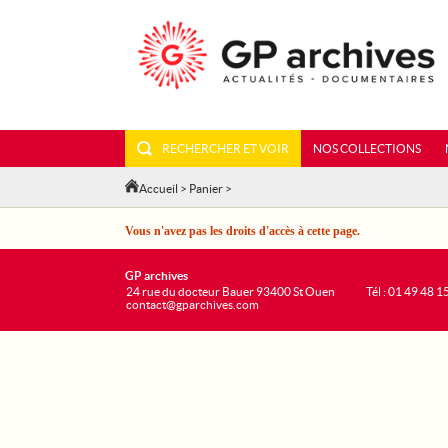
RECHERCHER ET VOIR
NOS COLLECTIONS
Accueil
>
Panier
>
Vous n'avez pas les droits d'accès à cette page.
GP archives
24 rue du docteur Bauer 93400 St Ouen
Tél : 01 49 48 1
contact@gparchives.com