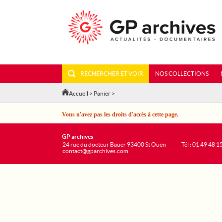
RECHERCHER ET VOIR
NOS COLLECTIONS
Accueil
>
Panier
>
Vous n'avez pas les droits d'accès à cette page.
GP archives
24 rue du docteur Bauer 93400 St Ouen
Tél : 01 49 48 1
contact@gparchives.com