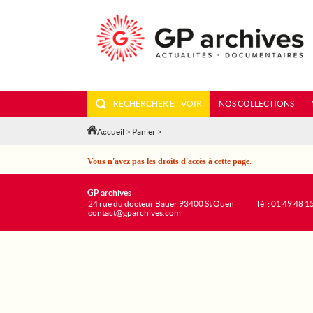
RECHERCHER ET VOIR
NOS COLLECTIONS
Accueil
>
Panier
>
Vous n'avez pas les droits d'accès à cette page.
GP archives
24 rue du docteur Bauer 93400 St Ouen
Tél : 01 49 48 1
contact@gparchives.com