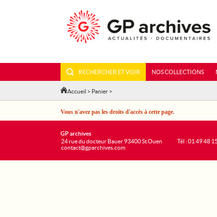
RECHERCHER ET VOIR
NOS COLLECTIONS
Accueil
>
Panier
>
Vous n'avez pas les droits d'accès à cette page.
GP archives
24 rue du docteur Bauer 93400 St Ouen
Tél : 01 49 48 1
contact@gparchives.com