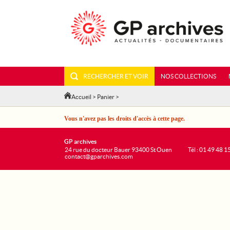
RECHERCHER ET VOIR
NOS COLLECTIONS
Accueil
>
Panier
>
Vous n'avez pas les droits d'accès à cette page.
GP archives
24 rue du docteur Bauer 93400 St Ouen
Tél : 01 49 48 1
contact@gparchives.com