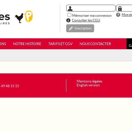
Mot de
Mémoriser ma connexion
Consulter les CGU
Inscription
ONS
NOTRE HISTOIRE
TARIFS ET CGV
NOUS CONTACTER
G
Mentions légales
English version
1 49 48 15 15