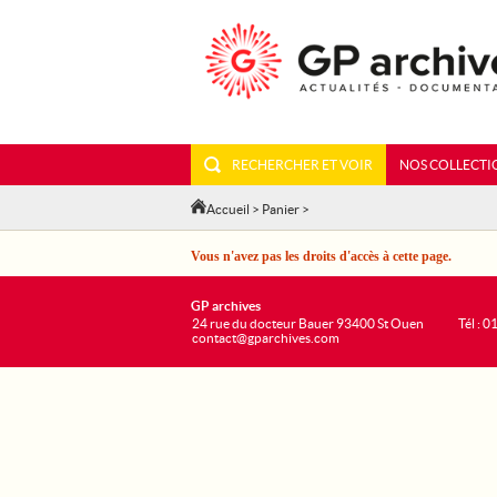
RECHERCHER ET VOIR
NOS COLLECTI
Accueil
>
Panier
>
Vous n'avez pas les droits d'accès à cette page.
GP archives
24 rue du docteur Bauer 93400 St Ouen
Tél : 0
contact@gparchives.com