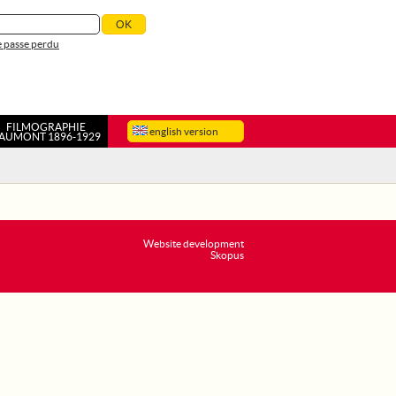
 passe perdu
FILMOGRAPHIE
english version
AUMONT 1896-1929
Website development
Skopus