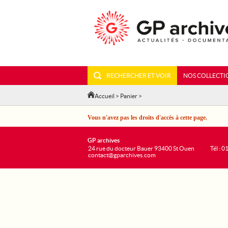
RECHERCHER ET VOIR
NOS COLLECTI
Accueil
>
Panier
>
Vous n'avez pas les droits d'accès à cette page.
GP archives
24 rue du docteur Bauer 93400 St Ouen
Tél : 0
contact@gparchives.com