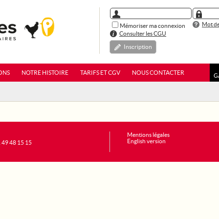
Mot de
Mémoriser ma connexion
Consulter les CGU
Inscription
ONS
NOTRE HISTOIRE
TARIFS ET CGV
NOUS CONTACTER
G
Mentions légales
English version
1 49 48 15 15