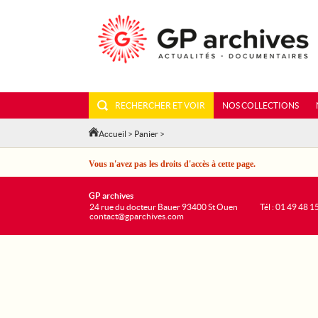
RECHERCHER ET VOIR
NOS COLLECTIONS
Accueil
>
Panier
>
Vous n'avez pas les droits d'accès à cette page.
GP archives
24 rue du docteur Bauer 93400 St Ouen
Tél : 01 49 48 1
contact@gparchives.com