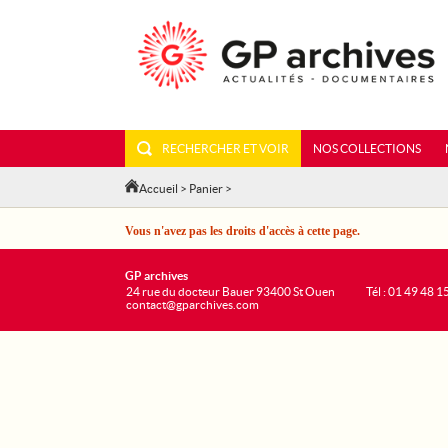
RECHERCHER ET VOIR
NOS COLLECTIONS
Accueil
>
Panier
>
Vous n'avez pas les droits d'accès à cette page.
GP archives
24 rue du docteur Bauer 93400 St Ouen
Tél : 01 49 48 1
contact@gparchives.com