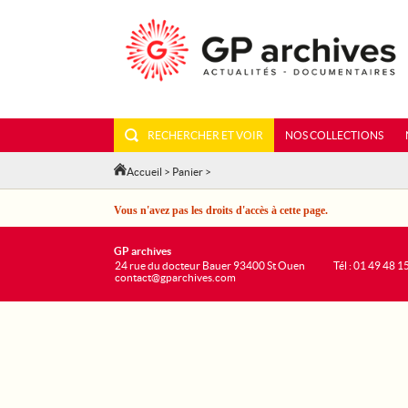
RECHERCHER ET VOIR
NOS COLLECTIONS
Accueil
>
Panier
>
Vous n'avez pas les droits d'accès à cette page.
GP archives
24 rue du docteur Bauer 93400 St Ouen
Tél : 01 49 48 1
contact@gparchives.com