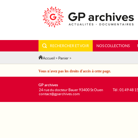
RECHERCHER ET VOIR
NOS COLLECTIONS
Accueil
>
Panier
>
Vous n'avez pas les droits d'accès à cette page.
GP archives
24 rue du docteur Bauer 93400 St Ouen
Tél : 01 49 48 1
contact@gparchives.com