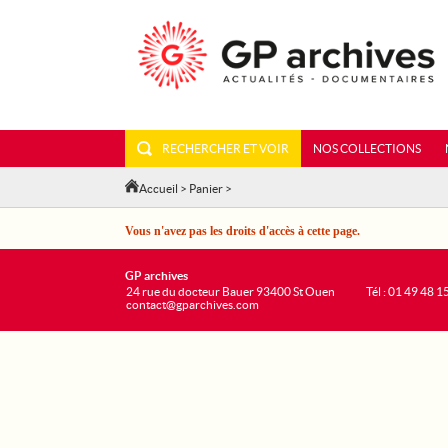
RECHERCHER ET VOIR
NOS COLLECTIONS
Accueil
>
Panier
>
Vous n'avez pas les droits d'accès à cette page.
GP archives
24 rue du docteur Bauer 93400 St Ouen
Tél : 01 49 48 1
contact@gparchives.com