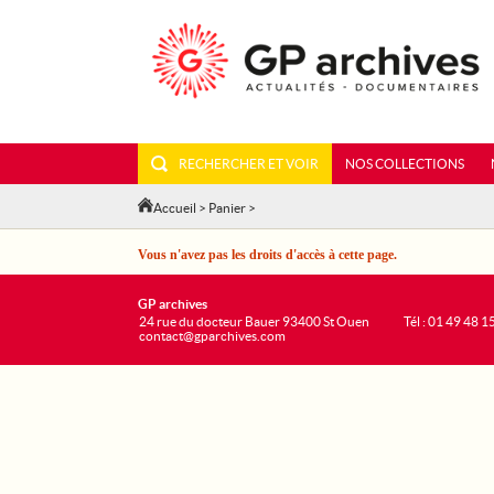
RECHERCHER ET VOIR
NOS COLLECTIONS
Accueil
>
Panier
>
Vous n'avez pas les droits d'accès à cette page.
GP archives
24 rue du docteur Bauer 93400 St Ouen
Tél : 01 49 48 1
contact@gparchives.com