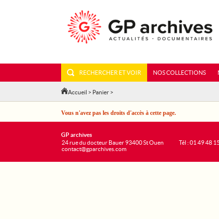
RECHERCHER ET VOIR
NOS COLLECTIONS
Accueil
>
Panier
>
Vous n'avez pas les droits d'accès à cette page.
GP archives
24 rue du docteur Bauer 93400 St Ouen
Tél : 01 49 48 1
contact@gparchives.com