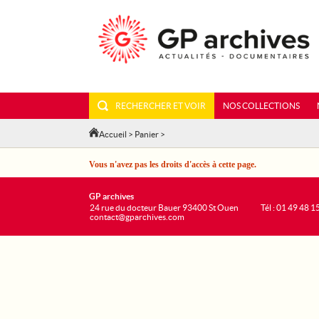
RECHERCHER ET VOIR
NOS COLLECTIONS
Accueil
>
Panier
>
Vous n'avez pas les droits d'accès à cette page.
GP archives
24 rue du docteur Bauer 93400 St Ouen
Tél : 01 49 48 1
contact@gparchives.com