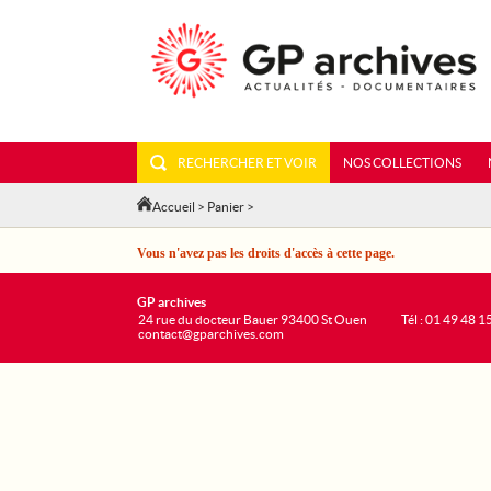
RECHERCHER ET VOIR
NOS COLLECTIONS
Accueil
>
Panier
>
Vous n'avez pas les droits d'accès à cette page.
GP archives
24 rue du docteur Bauer 93400 St Ouen
Tél : 01 49 48 1
contact@gparchives.com