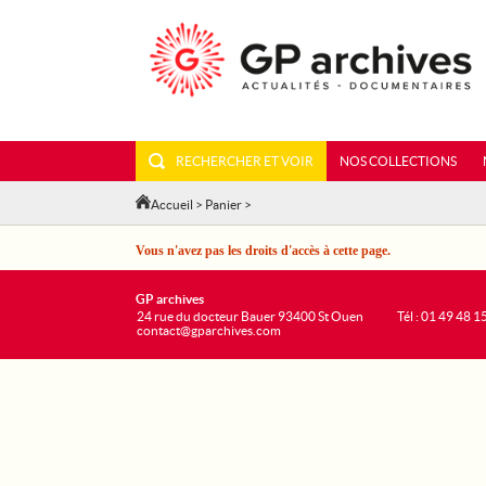
RECHERCHER ET VOIR
NOS COLLECTIONS
Accueil
>
Panier
>
Vous n'avez pas les droits d'accès à cette page.
GP archives
24 rue du docteur Bauer 93400 St Ouen
Tél : 01 49 48 1
contact@gparchives.com